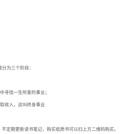
致分为三个阶段：
作中寻找一生所爱的事业；
获取收入，这叫终身事业
ote，不定期更新读书笔记，购买纸质书可以扫上方二维码购买。