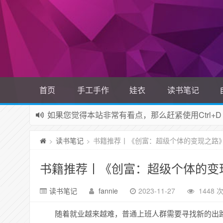
首页
手工手作
娃衣
读书笔记
如果您觉得本站非常有看点，那么赶紧使用Ctrl+D
网站所有资源均来自网络，如有侵权请联系站长删
读书笔记
书籍推荐丨《创富：超级个体的变现之路
>
>
书籍推荐丨《创富：超级个体的变
读书笔记
fannie
2023-11-27
1448 
随着就业越来越难，普通上班人群需要寻找新的出