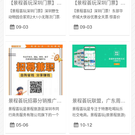
【景程荟玩深圳门票】深圳野生动物园『合家欢2大1小无限次门票』· 惊喜价769元（价值1860元，有效期至2021.12.31），走进动物王国、拥抱生态自然，一同来感受神奇的动物世界！
​【景程荟玩深圳门票】东部华侨城大侠谷优惠全天票惊喜价79.9元起（价值200元）
【景程荟玩深圳门票】深圳野生
【景程荟玩】深圳门票！东部华
动物园合家欢2大1小无限次门票·
侨城大侠谷优惠全天票·惊喜价
惊喜价769元（价值1860元，有
79.9元起（价值200元），畅玩大
09-03
09-03
效期至2021.12.31），走进动物
侠谷景区，揽繁华、出宁静、度
王国、拥抱生态自然，一同来...
假之城，国家级旅游度假区欢迎
你！预订...
景程荟玩招募分销推广员，如何代理加盟深圳本地吃喝玩乐周边游？
景程荟玩联盟，广东周边游就用景程荟玩
景程荟玩是景程旅游是深圳市同
景程荟玩是专注于特惠吃喝玩乐
行商务服务有限公司旗下的一个
社交电商。景程荟玩(原景程旅游)
深圳本地生活精品特惠平台，集
是依托于深圳市同行商务服务有
05-06
10-12
景点门票、度假酒店、精品美
限公司旗下的生活旅游资源和自
食、亲子乐园、休闲娱乐等于一
媒体优势重新构建的“互联网+生活