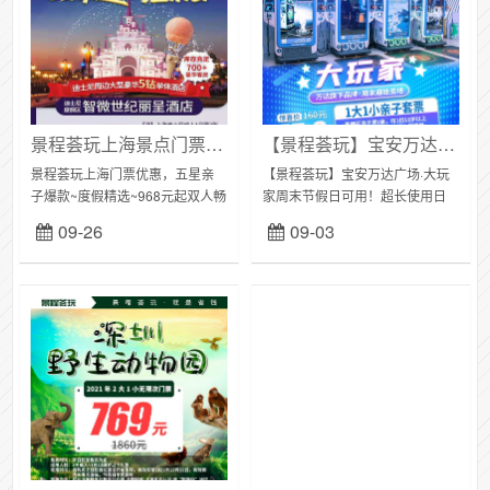
景程荟玩上海景点门票优惠：968元起双人畅玩上海迪士尼乐园，上海智微世纪丽呈酒店1晚+双人门票（售卖截止至2021.12.30）
【景程荟玩】宝安万达广场·大玩家周末节假日可用！超长使用日期！45.8元抢160元大玩家『1大1小亲子套餐』
景程荟玩上海门票优惠，五星亲
【景程荟玩】宝安万达广场·大玩
子爆款~度假精选~968元起双人畅
家周末节假日可用！超长使用日
玩上海迪士尼乐园，入住迪士尼
期！45.8元抢160元大玩家『1大1
09-26
09-03
周边[最大五钻]酒店--上海智微世
小亲子套餐』；跑酷区+10枚电玩
纪丽呈酒店1晚+双人门票（售卖
币+2双一次性袜子（入园需
截止至...
穿）：...