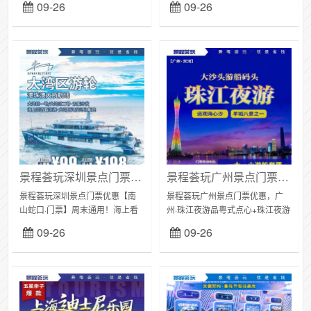
09-26
09-26
寺、厦门大学外景、毓园、环岛
N多水上游乐设施：大喇叭、欢乐
路、沙滩海滨浴场、集美学村三
水寨...！国庆假期欢乐不停！
天，含往返...
（购...
景程荟玩深圳景点门票优惠：198元大湾区游轮港珠澳大桥航线成人票1张，海上看港珠澳大桥！
景程荟玩广州景点门票优惠：广州珠江夜游，￥78抢1大1小60分钟珠江夜游大沙头码头套票+享书丛饮品+粤式点心~登豪华游船（购买截止日期1
景程荟玩深圳景点门票优惠【南
景程荟玩广州景点门票优惠，广
山蛇口·门票】周末通用！海上看
州·珠江夜游品粤式点心+珠江夜游
港珠澳大桥！198元抢300元『大
~平日周末一口价！￥78抢1大1小
09-26
09-26
湾区游轮-港珠澳大桥航线』成人
60分钟珠江夜游大沙头码头套票
票1张：全程180分钟；感受“世界
+享书丛饮品+粤式点心~登豪华游
新七...
船，...