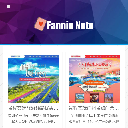
景程荟玩旅游线路优惠：深圳/广州-厦门3天动车跟团游868元起天天发团 纯玩购物/无小费
景程荟玩广州景点门票优惠：￥169元抢广州融创水世界2大1小家庭票，国庆假期欢乐不停！截止日期10.7日
深圳/广州-厦门3天动车跟团游868
【广州融创·门票】国庆促销·畅爽
元起天天发团纯玩购物/无小费，
水世界！￥169元抢广州融创水世
厦门鼓浪屿、曾厝垵、南普陀
界2大1小家庭票，造浪狂欢~畅玩