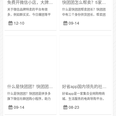
免费开微信小店，大牌鲸选品牌特卖，邀你当店主了！
快团团怎么帮卖？5家团长资源社群分享
关于微信品牌特卖的平台有很
什么是快团团帮卖团长？快团团
多，例如群买买、今日爆团等平
中有三个身份供货团长、帮卖团
台。今天Fanny和大家分享的大牌
长、团员。这次我来主要介绍一
12-10
09-14
鲸选品牌特卖：大牌鲸选通过
下帮卖团长。先说说帮卖团长优
S2B2C的创新模式，一端连接源
势，以及适合什么样的群体，你
头品牌商，通过...
就能大概了解什么是帮...
什么是快团团？快团团是怎样的模式？
好省app国内领先的社交电商导购平台，自用省钱一辈子的返佣软件
什么是快团团？快团团是拼多多
好省app是一家集合全网购物商
旗下微信社群团购小程序，助力
城、生活服务的电商导购平台，
微信生态内商家经营私域流量，
一站式接入淘宝、天猫、京东、
09-14
08-23
致力于提供“找货-找人-把货/服务
拼多多、唯品会等全网购物平
卖给人”的全链路解决方法，为商
台，美食、出行、外卖、加油、