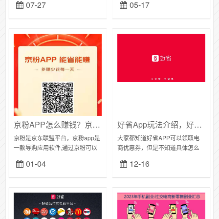
07-27
05-17
要从这些平台选购的商品中复制
里搜索商品就可以看到每一笔商
链接到好省转链，既可以领用优
品返利金额。这样购物省钱，因
惠券，没有优惠券...
为是商家需要做推广，...
京粉APP怎么赚钱？京东联盟京东购物领券下单更省钱
好省App玩法介绍，好省APP怎么领取电商优惠券？
京粉是京东联盟平台，京粉app是
大家都知道好省APP可以领取电
一款导购应用软件,通过京粉可以
商优惠券，但是不知道具体怎么
买到低价商品,让自己在购物的同
玩？今天Fanny就和大家一起分享
01-04
12-16
时省下一笔钱。通过京粉可以领
下好省APP的用法：一、初阶玩
取淘宝天猫90%以上店铺的优惠
法-自购省01/找商品：复制商品链
券，还能获...
接，...