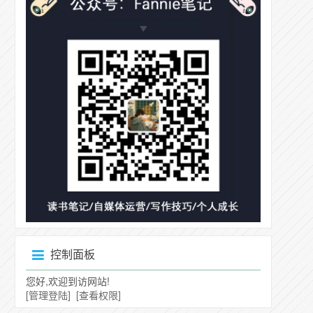
控制面板
您好,欢迎到访网站!
[管理登陆]
[查看权限]