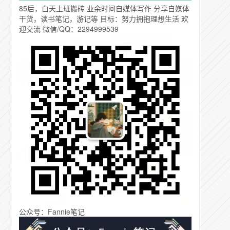
85后，白天上班搬砖 业余时间自媒体写作 分享自媒体
干货，读书笔记，游记等 目标：努力拥抱理想生活 欢
迎交流 微信/QQ：2294999539
公众号：Fannie笔记