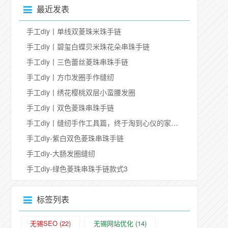
最近发表
手工diy丨单线双菱珠米珠手链
手工diy丨碧玺白蝶贝米珠花朵串珠手链
手工diy丨三色蕾丝菱珠串珠手链
手工diy丨方巾发圈手作缝纫
手工diy丨绣花樱桃双层小蛮腰发圈
手工diy丨双色菱珠串珠手链
手工diy丨缝纫手作工具篇，终于淘到心仪的家用缝纫机
手工diy-紫白双色菱珠串珠手链
手工diy-大肠发圈缝纫
手工diy-绿色菱珠串珠手链款式3
标签列表
无锡SEO
(22)
无锡网站优化
(14)