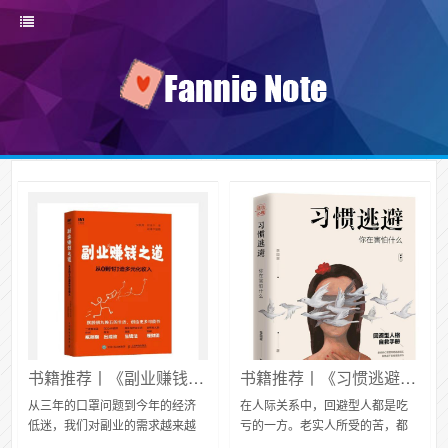
书籍推荐丨《副业赚钱之道》：5个维度挖掘自我潜力，打造自己的扇形收入图
书籍推荐丨《习惯逃避》找到你害怕的原因，勇敢面对不做软柿子
从三年的口罩问题到今年的经济
在人际关系中，回避型人都是吃
低迷，我们对副业的需求越来越
亏的一方。老实人所受的苦，都
高。提前做好副业准备，可以让
是自己纵容他人的。而且会因为