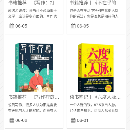
书籍推荐丨《写作：打造个人IP,成就企业品牌》，从6个写作维度打造个人品牌
书籍推荐丨《不在乎的勇气》：64个钝感力练习，用“无视技能”寻找心灵安定
郭沫若说过：读书可不必局限于
你是否在生活中特别在意别人对
文学，应该是多方面的。写作也
你的看法？你是否总是期待他人
是如此，很多人对于写作的了
的赞同？是否情绪特别容易被别
06-05
06-05
解，以文采写作来定义写作。写
人操控？这是因为你对一切太过
作对工作生活的作用，并非文采
于在乎。如何养成不在乎的勇
多好，写作是一种表达，...
气？日本超人气心理咨询...
书籍推荐丨《写作疗愈》：124个写作疗愈锦囊，让写作治愈你
读书笔记丨《六度人脉》：手把手教你拓展，储蓄，管理人脉
说到写作，很多人认为那是需要
一个人赚的钱，87.5来自人脉，
有天赋的人才能写的。而鲜有人
12.5来自知识。可见人际关系对
知写作可以疗愈心灵，书写是可
人们生活工作，事业的重要性。
06-02
06-01
以帮助解决轻度心理问题的，写
普通职员学生掌握一度人脉，企
作是可以自我疗愈的。《写作疗
业高管和老板们掌握三都人脉，