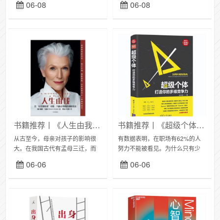
06-08
06-08
自己在本职工作消失的那天不至
他人的语言，行为无法拒绝，又
于手脚慌乱。八小时之内谋生
觉得不公，不停的陷入内耗。健
存，八小时外为生存兜底...
康的人际关系标准是有...
书籍推荐丨《人生由我》：梅耶·马斯克掌控自我命运，成功源于母亲的影响
书籍推荐丨《超级个体》：职场人都要学会“被看见”，提升表现力很重要
从古至今，母亲对孩子的影响很
有数据表明，在职场有62%的人
大。在我国古代有孟母三迁，而
努力不能被看见。为什么只有少
如今有梅耶·马斯克，马斯克的成
数的38%的努力能被领导看到，
06-06
06-06
功，绝对离不开他母亲给他的家
原来是大多数人都不懂得表现自
庭教育，对他一生的影响。马斯
己，只有少部分人懂得主动地让
克的祖父对马斯克的...
领导看到自己的努...